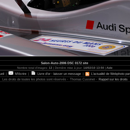
Salon-Auto-2006 DSC 0172 site
Nombre total d'images:
12
| Dernière mise à jour:
14/02/10 13:50
|
Aide
eil
|
M’écrire
|
Livre d'or - laisser un message
|
L'actualité de Webphoto par
Les droits de toutes les photos sont réservés - Thomas Cussinet -
Rappel sur les droits