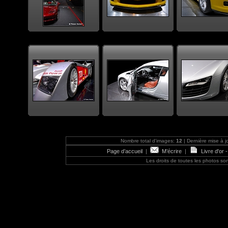
Nombre total d'images:
12
| Dernière mise à j
Page d’accueil
|
M’écrire
|
Livre d'or 
Les droits de toutes les photos s