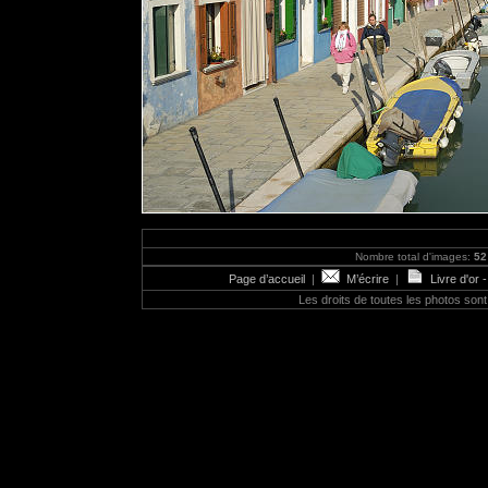
Nombre total d'images:
52
Page d’accueil
|
M’écrire
|
Livre d'or 
Les droits de toutes les photos so