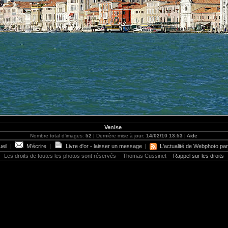
Venise
Nombre total d'images:
52
| Dernière mise à jour:
14/02/10 13:53
|
Aide
eil
|
M’écrire
|
Livre d'or - laisser un message
|
L'actualité de Webphoto par
Les droits de toutes les photos sont réservés - Thomas Cussinet -
Rappel sur les droits