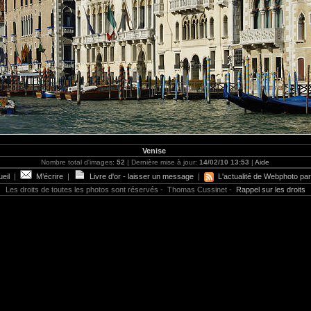
Venise
Nombre total d'images:
52
| Dernière mise à jour:
14/02/10 13:53
|
Aide
eil
|
M’écrire
|
Livre d'or - laisser un message
|
L'actualité de Webphoto par
Les droits de toutes les photos sont réservés - Thomas Cussinet -
Rappel sur les droits