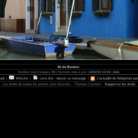
Ile de Burano
Nombre total d'images:
52
| Dernière mise à jour:
14/02/10 13:53
|
Aide
eil
|
M’écrire
|
Livre d'or - laisser un message
|
L'actualité de Webphoto par
Les droits de toutes les photos sont réservés - Thomas Cussinet -
Rappel sur les droits